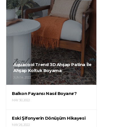
Aquacool Trend 3D Ahşap Patina İle
Ahşap Koltuk Boyama
JUN 14, 2022
Balkon Fayansı Nasıl Boyanır?
MAY 30, 2022
Eski Şifonyerin Dönüşüm Hikayesi
MAY 26, 2022