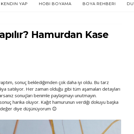
KENDIN YAP
HOBI BOYAMA
BOYA REHBERI
DU
Yapılır? Hamurdan Kase
yaptım, sonuç beklediğimden çok daha iyi oldu. Bu tarz
lıya satılıyor. Her zaman olduğu gibi tüm aşamaları detayları
parsanız sonuçları benimle paylaşmayı unutmayın.
sonuç harika oluyor. Kağıt hamurunun verdiği dokuyu başka
e değer diye düşünüyorum 😊