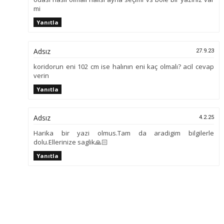
mi
Yanıtla
Adsız
27.9.23
koridorun eni 102 cm ise halının eni kaç olmalı? acil cevap
verin
Yanıtla
Adsız
4.2.25
Harika bir yazi olmus.Tam da aradigim bilgilerle
dolu.Ellerinize saglik🙏🏻
Yanıtla