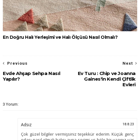
En Doğru Halı Yerleşimi ve Halı Ölçüsü Nasıl Olmalı?
Previous
Next
Evde Ahşap Sehpa Nasıl
Ev Turu : Chip ve Joanna
Yapılır?
Gaines'in Kendi Çiftlik
Evleri
3 Yorum:
Adsız
18.8.23
Çok güzel bilgiler vermişsiniz teşekkür ederim. Küçük genç
odası nasıl olmalı halısı ayna seçimi vs böle bir yazınız var