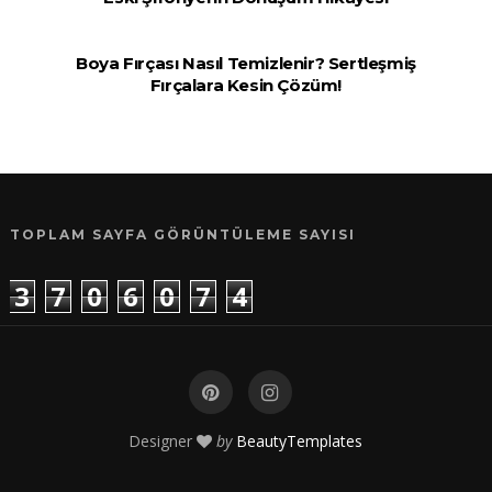
Boya Fırçası Nasıl Temizlenir? Sertleşmiş
Fırçalara Kesin Çözüm!
TOPLAM SAYFA GÖRÜNTÜLEME SAYISI
3
7
0
6
0
7
4
Designer
by
BeautyTemplates