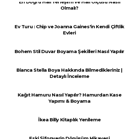
En Doğru Halı Yerleşimi ve Halı Ölçüsü Nasıl
Olmalı?
Ev Turu : Chip ve Joanna Gaines'in Kendi Çiftlik
Evleri
Bohem Stil Duvar Boyama Şekilleri Nasıl Yapılır
Bianca Stella Boya Hakkında Bilmedikleriniz |
Detaylı İnceleme
Kağıt Hamuru Nasıl Yapılır? Hamurdan Kase
Yapımı & Boyama
İkea Billy Kitaplık Yenileme
Eski Şifonyerin Dönüşüm Hikayesi