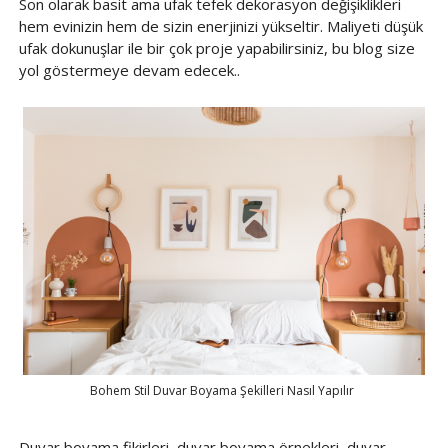
Son olarak basit ama ufak tefek dekorasyon değişiklikleri
hem evinizin hem de sizin enerjinizi yükseltir. Maliyeti düşük
ufak dokunuşlar ile bir çok proje yapabilirsiniz, bu blog size
yol göstermeye devam edecek..
Bohem Stil Duvar Boyama Şekilleri Nasıl Yapılır
Duvar boyama fikirleri, duvar boyama örnekleri, duvar